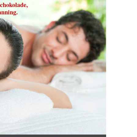
chokolade,
anning.