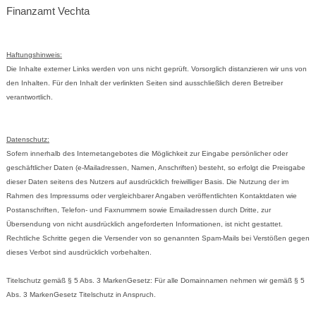
Finanzamt Vechta
Haftungshinweis:
Die Inhalte externer Links werden von uns nicht geprüft. Vorsorglich distanzieren wir uns von
den Inhalten. Für den Inhalt der verlinkten Seiten sind ausschließlich deren Betreiber
verantwortlich.
Datenschutz:
Sofern innerhalb des Internetangebotes die Möglichkeit zur Eingabe persönlicher oder
geschäftlicher Daten (e-Mailadressen, Namen, Anschriften) besteht, so erfolgt die Preisgabe
dieser Daten seitens des Nutzers auf ausdrücklich freiwilliger Basis. Die Nutzung der im
Rahmen des Impressums oder vergleichbarer Angaben veröffentlichten Kontaktdaten wie
Postanschriften, Telefon- und Faxnummern sowie Emailadressen durch Dritte, zur
Übersendung von nicht ausdrücklich angeforderten Informationen, ist nicht gestattet.
Rechtliche Schritte gegen die Versender von so genannten Spam-Mails bei Verstößen gegen
dieses Verbot sind ausdrücklich vorbehalten.
Titelschutz gemäß § 5 Abs. 3 MarkenGesetz: Für alle Domainnamen nehmen wir gemäß § 5
Abs. 3 MarkenGesetz Titelschutz in Anspruch.